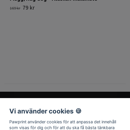
79 kr
169 kr
1
Vi använder cookies 🍪
Sociala medier
Pawprint använder cookies för att anpassa det innehåll
som visas för dig och för att du ska få bästa tänkbara