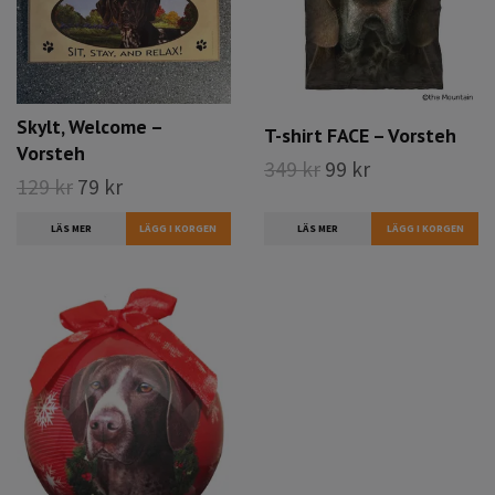
Skylt, Welcome –
T-shirt FACE – Vorsteh
Vorsteh
349 kr
99 kr
129 kr
79 kr
LÄS MER
LÄS MER
LÄGG I KORGEN