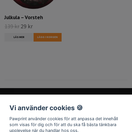
Julkula – Vorsteh
139 kr
29 kr
LÄS MER
Vi använder cookies 🍪
Sociala medier
Pawprint använder cookies för att anpassa det innehåll
som visas för dig och för att du ska få bästa tänkbara
upplevelse när du handlar hos oss.