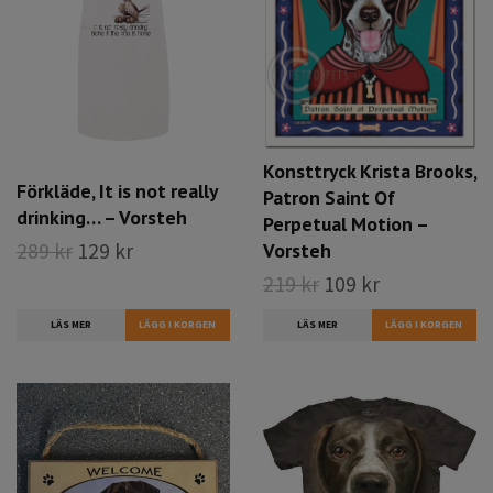
Konsttryck Krista Brooks,
Förkläde, It is not really
Patron Saint Of
drinking… – Vorsteh
Perpetual Motion –
Vorsteh
289 kr
129 kr
219 kr
109 kr
LÄS MER
LÄS MER