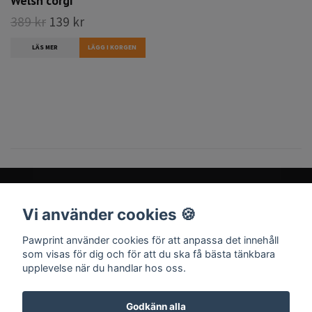
Welsh corgi
389 kr
139 kr
LÄS MER
Vi använder cookies 🍪
Sociala medier
Pawprint använder cookies för att anpassa det innehåll
som visas för dig och för att du ska få bästa tänkbara
upplevelse när du handlar hos oss.
Godkänn alla