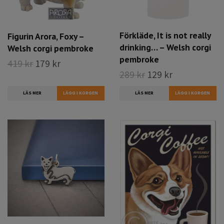
Förkläde, It is not really
Figurin Arora, Foxy –
drinking… – Welsh corgi
Welsh corgi pembroke
pembroke
419 kr
179 kr
289 kr
129 kr
LÄS MER
LÄS MER