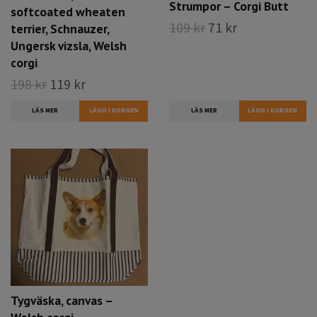
Strumpor – Corgi Butt
softcoated wheaten
109 kr
71 kr
terrier, Schnauzer,
Ungersk vizsla, Welsh
corgi
198 kr
119 kr
LÄS MER
LÄGG I KORGEN
LÄS MER
Tygväska, canvas –