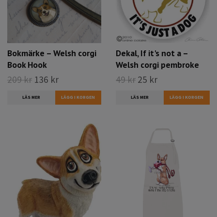
Bokmärke – Welsh corgi
Dekal, If it's not a –
Book Hook
Welsh corgi pembroke
209 kr
136 kr
49 kr
25 kr
LÄS MER
LÄS MER