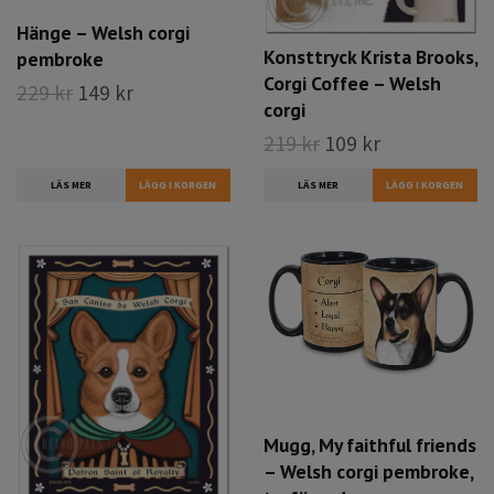
Hänge – Welsh corgi
Konsttryck Krista Brooks,
pembroke
Corgi Coffee – Welsh
229 kr
149 kr
corgi
219 kr
109 kr
LÄS MER
LÄS MER
Mugg, My faithful friends
– Welsh corgi pembroke,