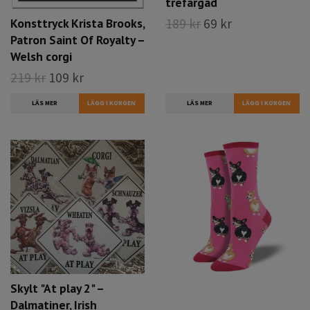
trefärgad
189 kr
69 kr
Konsttryck Krista Brooks,
Patron Saint Of Royalty –
Welsh corgi
219 kr
109 kr
LÄS MER
LÄS MER
Skylt "At play 2" –
Dalmatiner, Irish