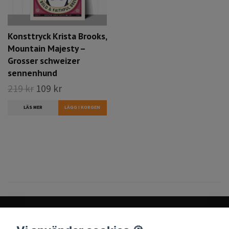
Konsttryck Krista Brooks,
Mountain Majesty –
Grosser schweizer
sennenhund
219 kr
109 kr
LÄS MER