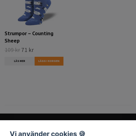
Strumpor – Counting
Sheep
109 kr
71 kr
LÄS MER
Vi använder cookies 🍪