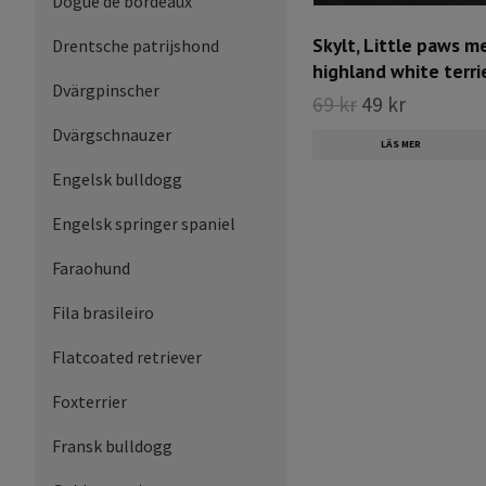
Dogue de bordeaux
Skylt, Little paws m
Drentsche patrijshond
highland white terri
Dvärgpinscher
69 kr
49 kr
Dvärgschnauzer
LÄS MER
Engelsk bulldogg
Engelsk springer spaniel
Faraohund
Fila brasileiro
Flatcoated retriever
Foxterrier
Fransk bulldogg