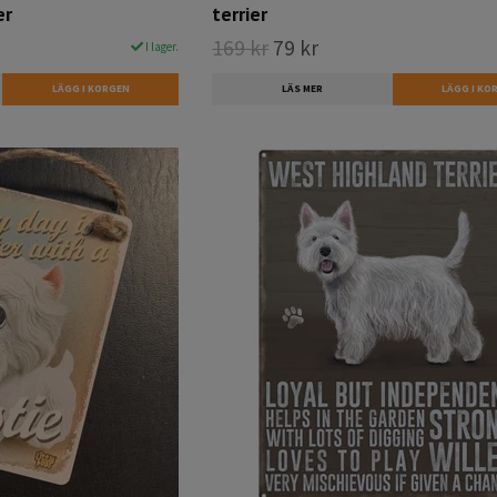
er
terrier
169 kr
79 kr
I lager.
LÄS MER