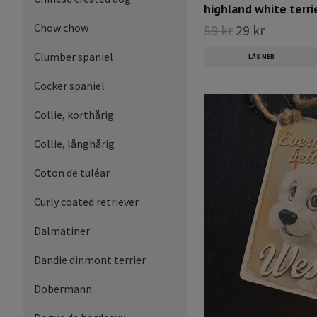
highland white terri
Chow chow
59 kr
29 kr
Clumber spaniel
LÄS MER
Cocker spaniel
Collie, korthårig
Collie, långhårig
Coton de tuléar
Curly coated retriever
Dalmatiner
Dandie dinmont terrier
Dobermann