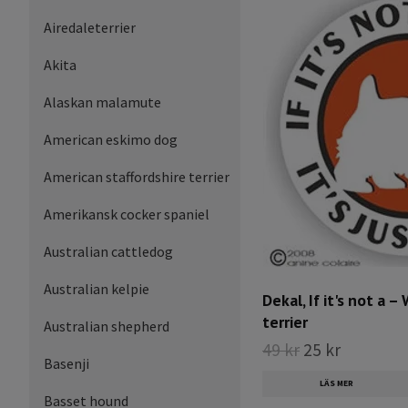
Airedaleterrier
Akita
Alaskan malamute
American eskimo dog
American staffordshire terrier
Amerikansk cocker spaniel
Australian cattledog
Australian kelpie
Dekal, If it's not a 
terrier
Australian shepherd
49 kr
25 kr
Basenji
LÄS MER
Basset hound