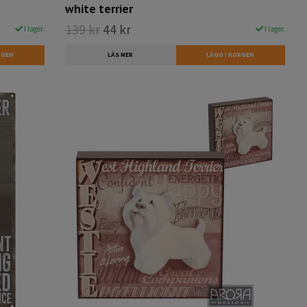
white terrier
139 kr
44 kr
I lager.
I lager.
LÄS MER