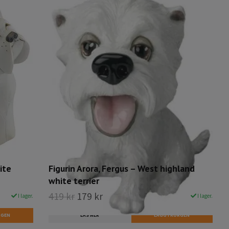
ite
Figurin Arora, Fergus – West highland
white terrier
419 kr
179 kr
I lager.
I lager.
LÄS MER