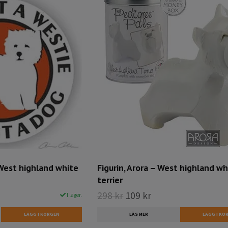
– West highland white
Figurin, Arora – West highland wh
terrier
298 kr
109 kr
I lager.
LÄS MER