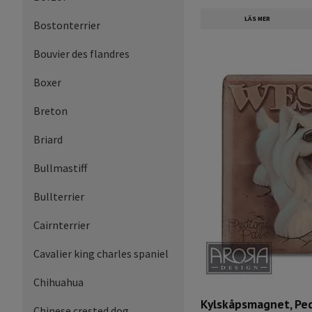
LÄS MER
Bostonterrier
Bouvier des flandres
Boxer
Breton
Briard
Bullmastiff
Bullterrier
Cairnterrier
Cavalier king charles spaniel
Chihuahua
Kylskåpsmagnet, Ped
Chinese crested dog