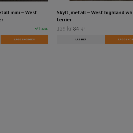
etall mini – West
Skylt, metall – West highland wh
er
terrier
129 kr
84 kr
I lager.
LÄS MER