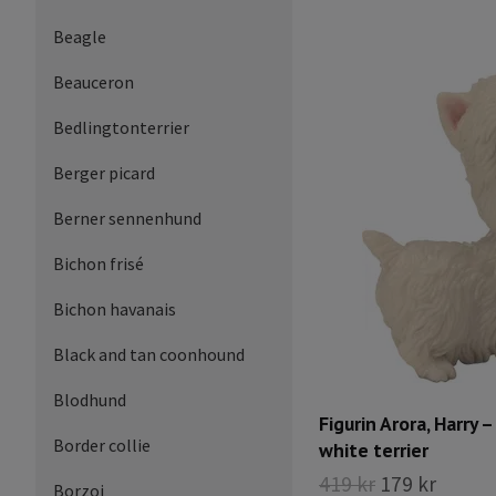
Beagle
Beauceron
Bedlingtonterrier
Berger picard
Berner sennenhund
Bichon frisé
Bichon havanais
Black and tan coonhound
Blodhund
Figurin Arora, Harry 
Border collie
white terrier
419 kr
179 kr
Borzoi