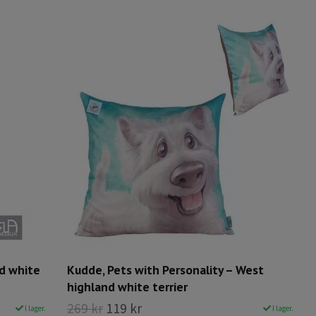
nd white
Kudde, Pets with Personality – West
highland white terrier
269 kr
119 kr
I lager.
I lager.