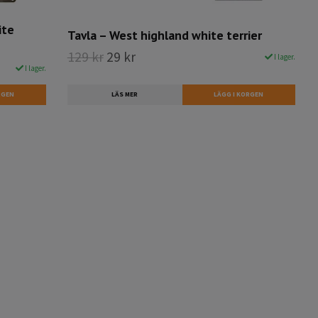
ite
Tavla – West highland white terrier
129 kr
29 kr
I lager.
I lager.
LÄS MER