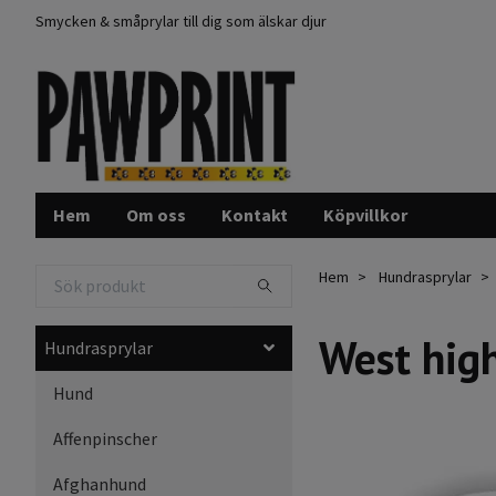
Smycken & småprylar till dig som älskar djur
Hem
Om oss
Kontakt
Köpvillkor
Hem
Hundrasprylar
West high
Hundrasprylar
Hund
Affenpinscher
Afghanhund