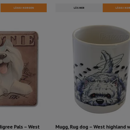
LÄS MER
igree Pals – West
Mugg, Rug dog – West highland 