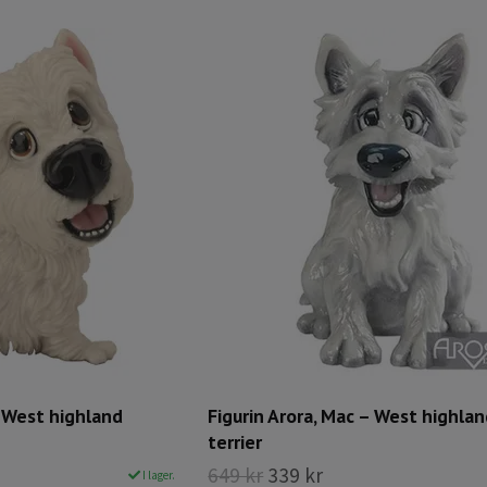
– West highland
Figurin Arora, Mac – West highla
terrier
649 kr
339 kr
I lager.