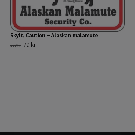
Skylt, Caution – Alaskan malamute
S
79 kr
129 kr
1