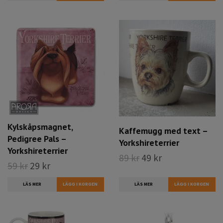
Kylskåpsmagnet,
Kaffemugg med text –
Pedigree Pals –
Yorkshireterrier
Yorkshireterrier
89 kr
49 kr
59 kr
29 kr
LÄS MER
LÄS MER