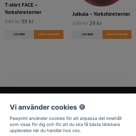
T-shirt FACE –
Yorkshireterrier
Julkula – Yorkshireterrier
349 kr
99 kr
139 kr
29 kr
LÄS MER
LÄGG I KORGEN
LÄS MER
Vi använder cookies 🍪
Sociala medier
Pawprint använder cookies för att anpassa det innehåll
som visas för dig och för att du ska få bästa tänkbara
upplevelse när du handlar hos oss.