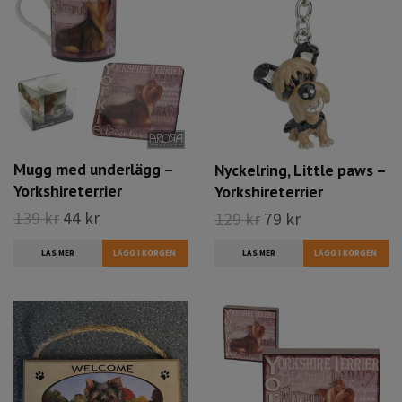
Mugg med underlägg –
Nyckelring, Little paws –
Yorkshireterrier
Yorkshireterrier
139 kr
44 kr
129 kr
79 kr
LÄS MER
LÄS MER