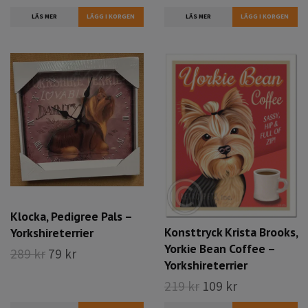
LÄS MER
LÄS MER
Klocka, Pedigree Pals –
Konsttryck Krista Brooks,
Yorkshireterrier
Yorkie Bean Coffee –
289 kr
79 kr
Yorkshireterrier
219 kr
109 kr