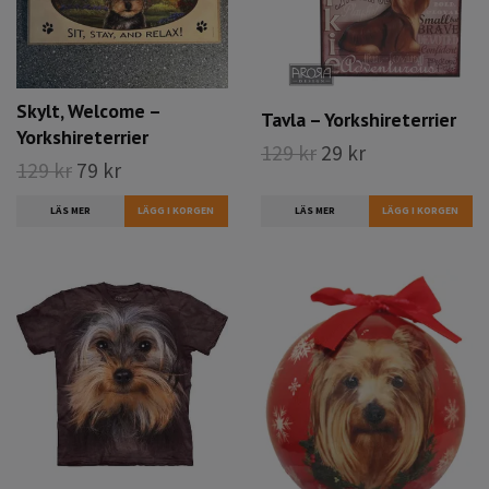
Skylt, Welcome –
Tavla – Yorkshireterrier
Yorkshireterrier
129 kr
29 kr
129 kr
79 kr
LÄS MER
LÄS MER