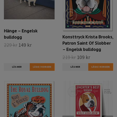
Hänge – Engelsk
Konsttryck Krista Brooks,
bulldogg
Patron Saint Of Slobber
229 kr
149 kr
– Engelsk bulldogg
219 kr
109 kr
LÄS MER
LÄS MER