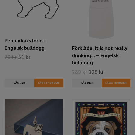
Pepparkaksform –
Engelsk bulldogg
Förkläde, It is not really
drinking… – Engelsk
79 kr
51 kr
bulldogg
289 kr
129 kr
LÄS MER
LÄS MER