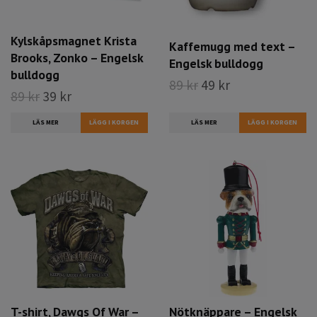
Kylskåpsmagnet Krista
Kaffemugg med text –
Brooks, Zonko – Engelsk
Engelsk bulldogg
bulldogg
89 kr
49 kr
89 kr
39 kr
LÄS MER
LÄS MER
T-shirt, Dawgs Of War –
Nötknäppare – Engelsk