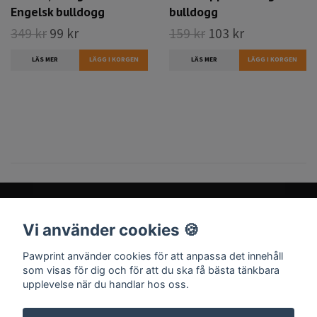
Engelsk bulldogg
bulldogg
349 kr
99 kr
159 kr
103 kr
LÄS MER
LÄGG I KORGEN
LÄS MER
Vi använder cookies 🍪
Sociala medier
Pawprint använder cookies för att anpassa det innehåll
som visas för dig och för att du ska få bästa tänkbara
upplevelse när du handlar hos oss.