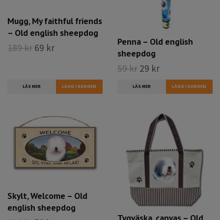
Mugg, My faithful friends
– Old english sheepdog
Penna – Old english
189 kr
69 kr
sheepdog
59 kr
29 kr
LÄS MER
LÄS MER
Skylt, Welcome – Old
english sheepdog
Tygväska, canvas – Old