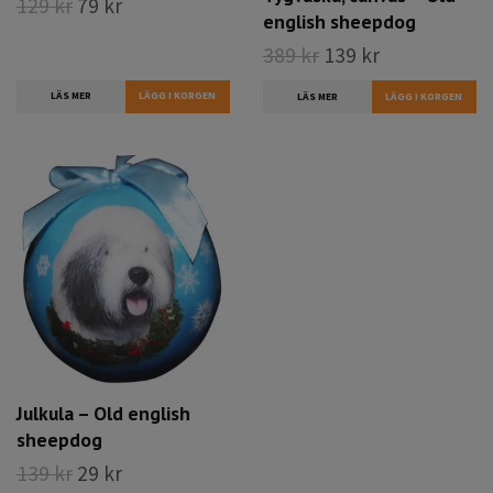
129 kr
79 kr
english sheepdog
389 kr
139 kr
LÄS MER
LÄS MER
Julkula – Old english
sheepdog
139 kr
29 kr