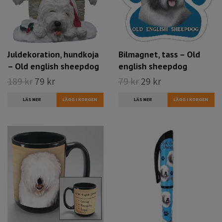
Juldekoration, hundkoja
Bilmagnet, tass – Old
– Old english sheepdog
english sheepdog
189 kr
79 kr
79 kr
29 kr
LÄS MER
LÄS MER