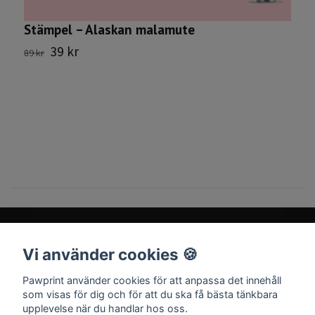
Stämpel – Alaskan malamute
39 kr
89 kr
T
2
Vi använder cookies 🍪
Sociala medier
Pawprint använder cookies för att anpassa det innehåll
som visas för dig och för att du ska få bästa tänkbara
upplevelse när du handlar hos oss.