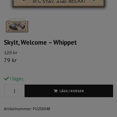
Skylt, Welcome – Whippet
129 kr
79 kr
I lager.
LÄGG I KORGEN
Artikelnummer:
PU250048