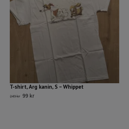
T-shirt, Arg kanin, S – Whippet
99 kr
249 kr
T
2