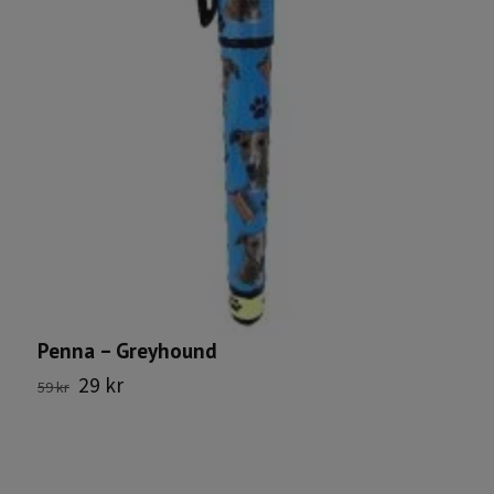
M
1
Penna – Greyhound
29 kr
59 kr