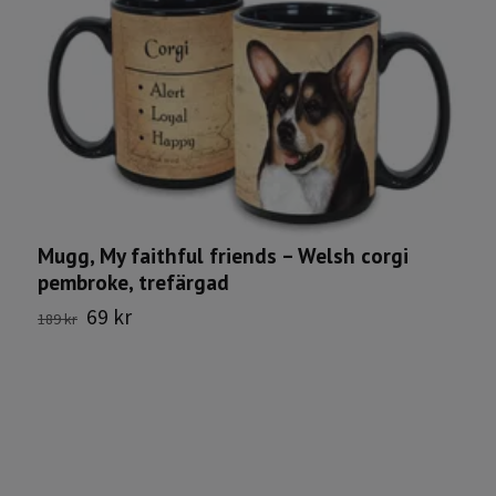
Mugg, My faithful friends – Welsh corgi
pembroke, trefärgad
69 kr
189 kr
H
2