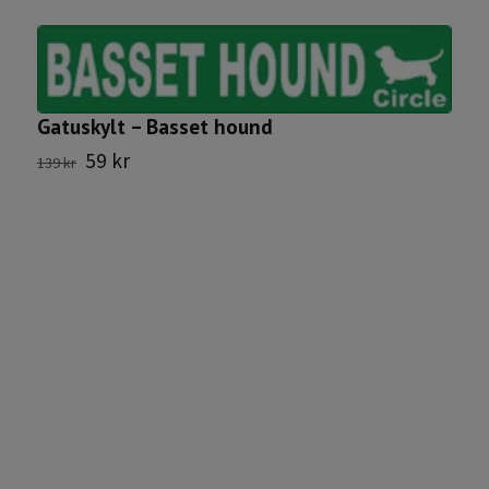
Gatuskylt – Basset hound
59 kr
139 kr
S