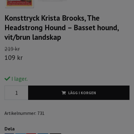
Konsttryck Krista Brooks, The
Headstrong Hound – Basset hound,
vit/brun landskap
219 kr
109 kr
I lager.
LÄGG I KORGEN
Artikelnummer:
731
Dela