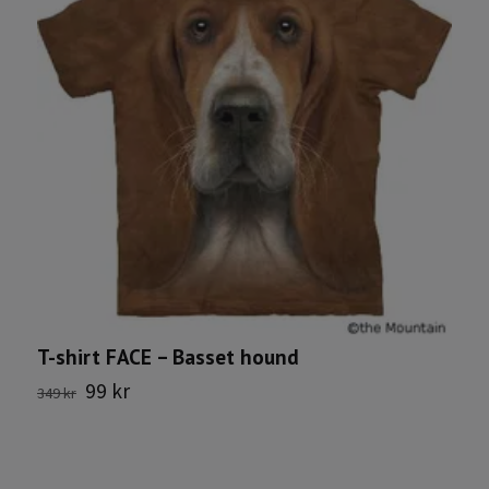
T-shirt FACE – Basset hound
S
99 kr
349 kr
1