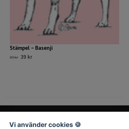
Stämpel – Basenji
39 kr
89 kr
Vi använder cookies 🍪