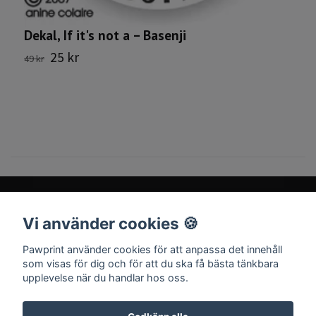
Dekal, If it's not a – Basenji
S
25 kr
49 kr
1
Vi använder cookies 🍪
Sociala medier
Pawprint använder cookies för att anpassa det innehåll
som visas för dig och för att du ska få bästa tänkbara
upplevelse när du handlar hos oss.