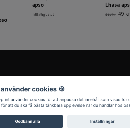
apso
Lhasa ap
49 kr
Tillfälligt slut
129 kr
pso
 använder cookies 🍪
print använder cookies för att anpassa det innehåll som visas för 
 för att du ska få bästa tänkbara upplevelse när du handlar hos os
Godkänn alla
Inställningar