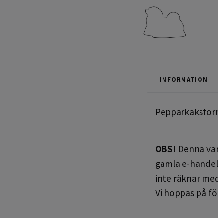
INFORMATION
Pepparkaksform
OBS!
Denna vara
gamla e-handel 
inte räknar med
Vi hoppas på fö