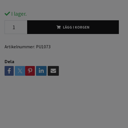
I lager.
LÄGG I KORGEN
Artikelnummer:
PU1073
Dela