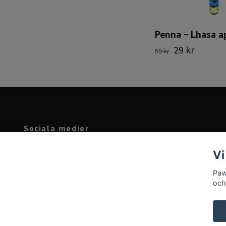
Penna – Lhasa a
29 kr
59 kr
Sociala medier
Facebook
Vi
Instagram
Paw
och
© 2026 Pawprint