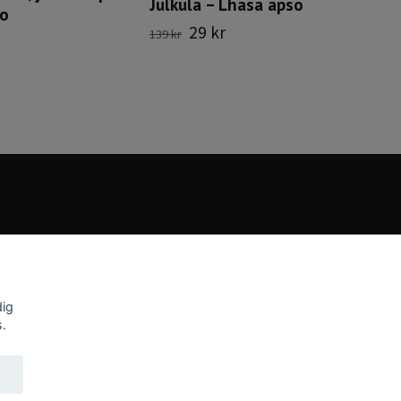
Julkula – Lhasa apso
so
29 kr
139 kr
dig
s.