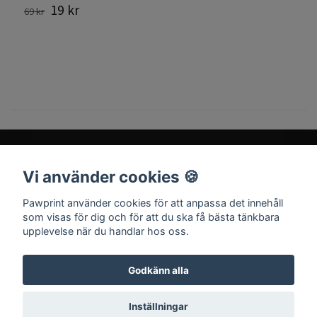
19 kr
69 kr
Vi använder cookies 🍪
Sociala medier
Pawprint använder cookies för att anpassa det innehåll
som visas för dig och för att du ska få bästa tänkbara
upplevelse när du handlar hos oss.
Godkänn alla
© 2026 Pawprint
Inställningar