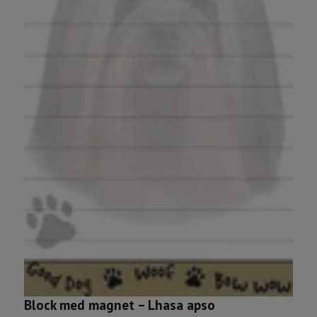
P
5
Block med magnet – Lhasa apso