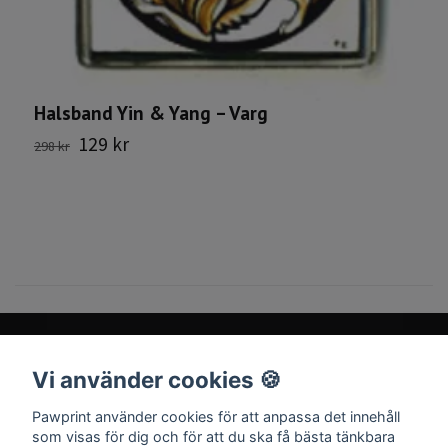
T
Halsband Yin & Yang – Varg
3
129 kr
298 kr
Vi använder cookies 🍪
Sociala medier
Pawprint använder cookies för att anpassa det innehåll
som visas för dig och för att du ska få bästa tänkbara