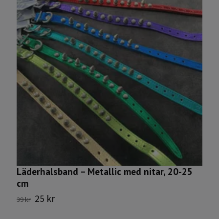
Läderhalsband – Metallic med nitar, 20-25
T
cm
1
25 kr
39 kr