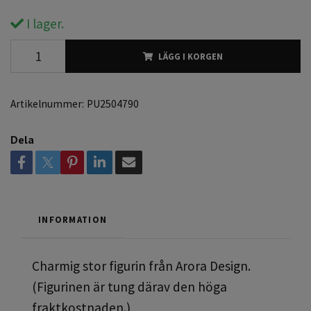
I lager.
LÄGG I KORGEN
Artikelnummer:
PU2504790
Dela
INFORMATION
Charmig stor figurin från Arora Design.
(Figurinen är tung därav den höga
fraktkostnaden.)