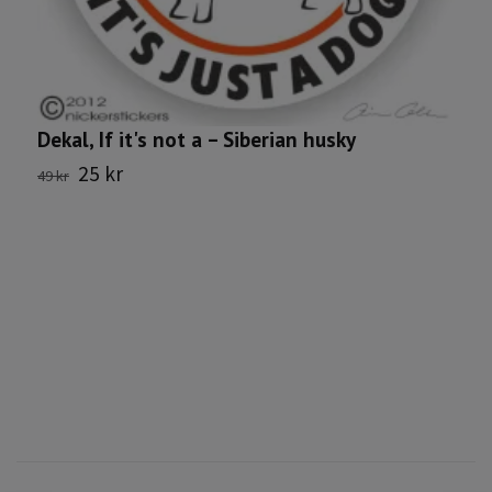
Dekal, If it's not a – Siberian husky
N
25 kr
49 kr
1