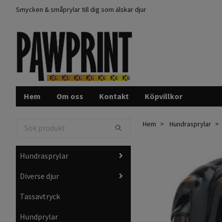
Smycken & småprylar till dig som älskar djur
Hem
Om oss
Kontakt
Köpvillkor
Hem
Hundrasprylar
Hundrasprylar
Diverse djur
Tassavtryck
Hundprylar