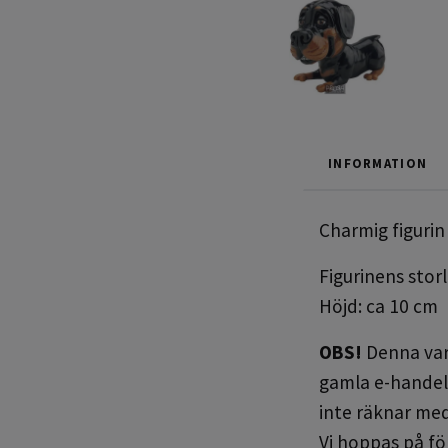
INFORMATION
Charmig figurin
Figurinens storl
Höjd: ca 10 cm
OBS!
Denna vara
gamla e-handel 
inte räknar med
Vi hoppas på fö