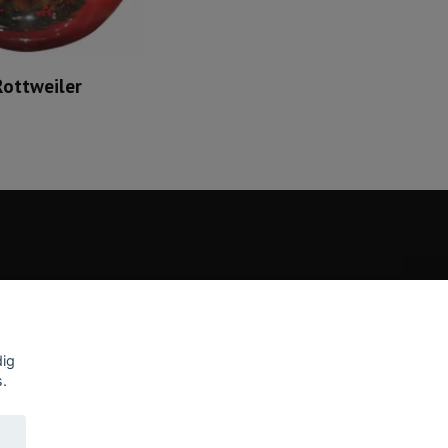
Rottweiler
dig
s.