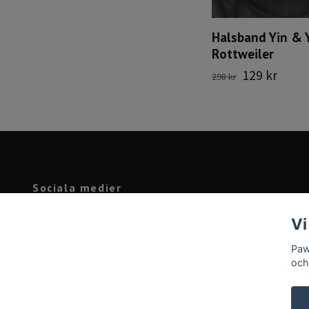
Halsband Yin & 
Rottweiler
129 kr
298 kr
Sociala medier
Facebook
Vi
Instagram
Paw
och
© 2026 Pawprint