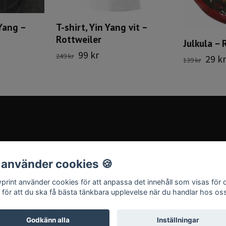
Yang –
T-shirt, Yin Yang vit –
Rottweiler
Julkula – 
99 kr
249 kr
29 kr
139 kr
 använder cookies 🍪
print använder cookies för att anpassa det innehåll som visas för 
 för att du ska få bästa tänkbara upplevelse när du handlar hos os
Godkänn alla
Inställningar