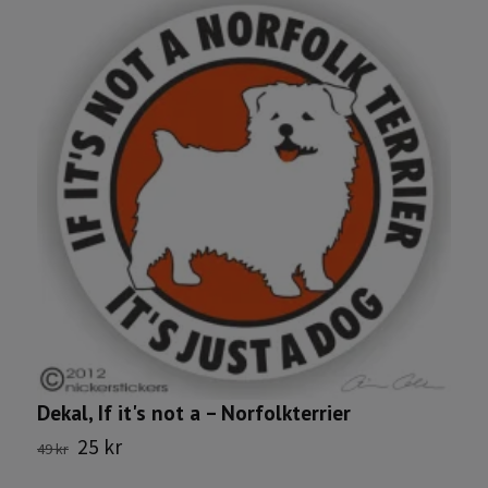
P
Dekal, If it's not a – Norfolkterrier
25 kr
7
49 kr