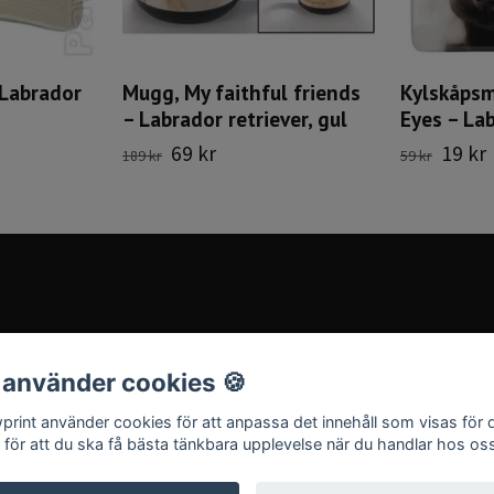
 Labrador
Mugg, My faithful friends
Kylskåpsm
– Labrador retriever, gul
Eyes – Lab
69 kr
19 kr
189 kr
59 kr
 använder cookies 🍪
print använder cookies för att anpassa det innehåll som visas för 
 för att du ska få bästa tänkbara upplevelse när du handlar hos os