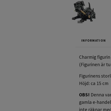
INFORMATION
Charmig figurin
(Figurinen är t
Figurinens storl
Höjd: ca 15 cm
OBS!
Denna vara
gamla e-handel 
inte räknar med