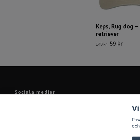
Keps, Rug dog –
retriever
59 kr
149 kr
Sociala medier
Facebook
Vi
Instagram
Paw
och