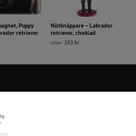
agnet, Puppy
Nötknäppare – Labrador
rador retriever
retriever, choklad
103 kr
159 kr
dig
s.