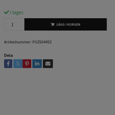
I lager.
LÄGG I KORGEN
Artikelnummer:
PU2504432
Dela