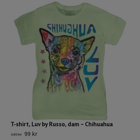
K
C
2
T-shirt, Luv by Russo, dam – Chihuahua
99 kr
349 kr