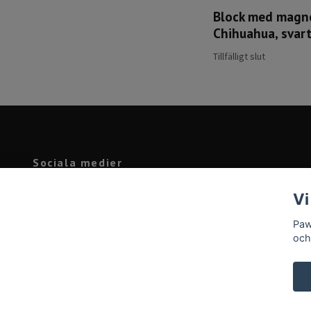
Block med magn
Chihuahua, svar
Tillfälligt slut
Sociala medier
Facebook
Vi
Instagram
Paw
och
© 2026 Pawprint