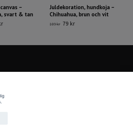
 canvas –
Juldekoration, hundkoja –
, svart & tan
Chihuahua, brun och vit
kr
79 kr
189 kr
dig
s.