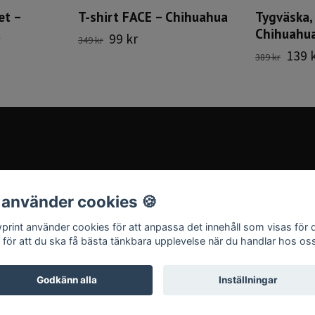
et –
T-shirt FACE – Chihuahua
Tygväska,
t
Chihuahua
99 kr
349 kr
139 
389 kr
 använder cookies 🍪
print använder cookies för att anpassa det innehåll som visas för 
 för att du ska få bästa tänkbara upplevelse när du handlar hos os
Godkänn alla
Inställningar