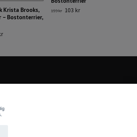
Bostonterrier
k Krista Brooks,
103 kr
159 kr
er – Bostonterrier,
kr
dig
s.