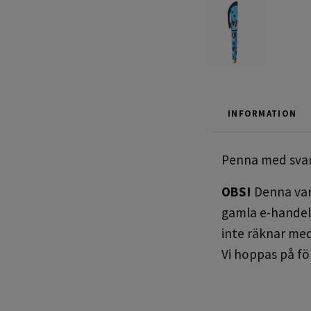
INFORMATION
Penna med svar
OBS!
Denna vara
gamla e-handel 
inte räknar med
Vi hoppas på fö