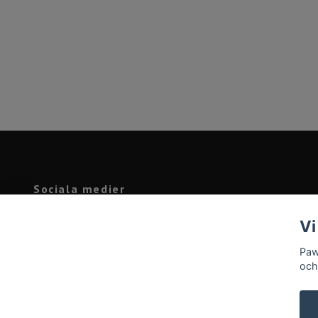
Sociala medier
Facebook
Vi
Instagram
Paw
och
© 2026 Pawprint