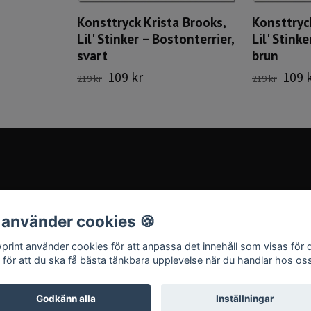
Konsttryck Krista Brooks,
Konsttryc
Lil' Stinker – Bostonterrier,
Lil' Stink
svart
brun
109 kr
109 
219 kr
219 kr
 använder cookies 🍪
print använder cookies för att anpassa det innehåll som visas för 
 för att du ska få bästa tänkbara upplevelse när du handlar hos os
Godkänn alla
Inställningar