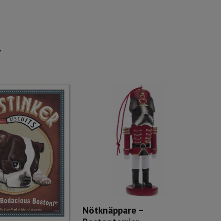
Nötknäppare –