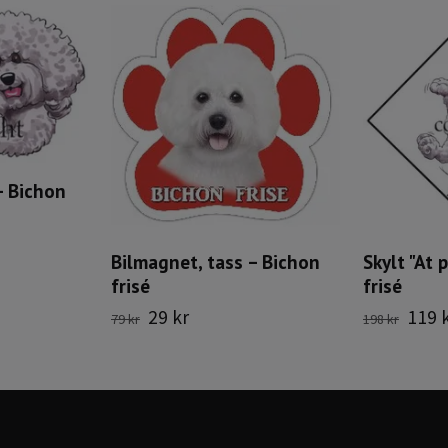
– Bichon
Bilmagnet, tass – Bichon
Skylt "At 
frisé
frisé
29 kr
119 
79 kr
198 kr