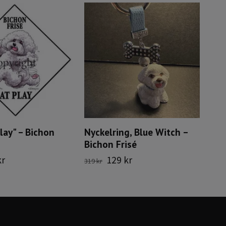
play" – Bichon
Nyckelring, Blue Witch –
Bichon Frisé
kr
129 kr
319 kr