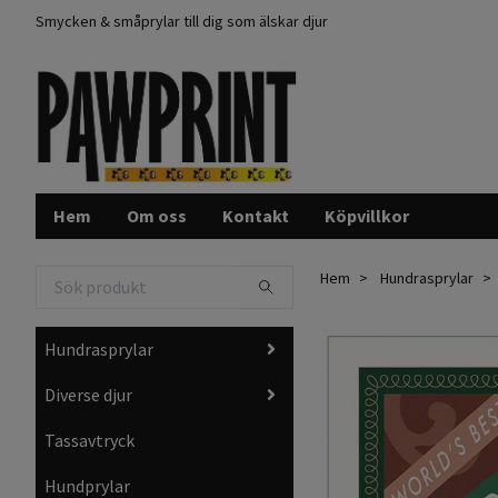
Smycken & småprylar till dig som älskar djur
Hem
Om oss
Kontakt
Köpvillkor
Hem
Hundrasprylar
Hundrasprylar
Diverse djur
Tassavtryck
Hundprylar