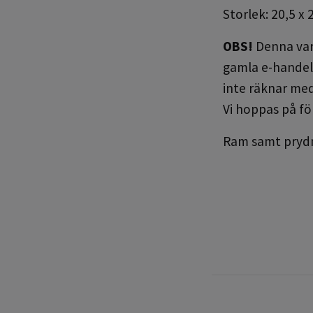
Storlek: 20,5 x 
OBS!
Denna vara
gamla e-handel 
inte räknar med
Vi hoppas på fö
Ram samt prydna