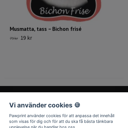
Musmatta, tass – Bichon frisé
T
19 kr
79 kr
3
Vi använder cookies 🍪
Sociala medier
Pawprint använder cookies för att anpassa det innehåll
som visas för dig och för att du ska få bästa tänkbara
upplevelse när du handlar hos oss.