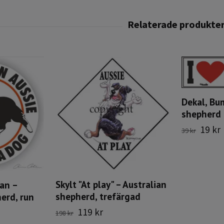
Dekal, Bu
shepherd
19 kr
39 kr
Skylt "At play" – Australian
 an –
shepherd, trefärgad
erd, run
119 kr
198 kr