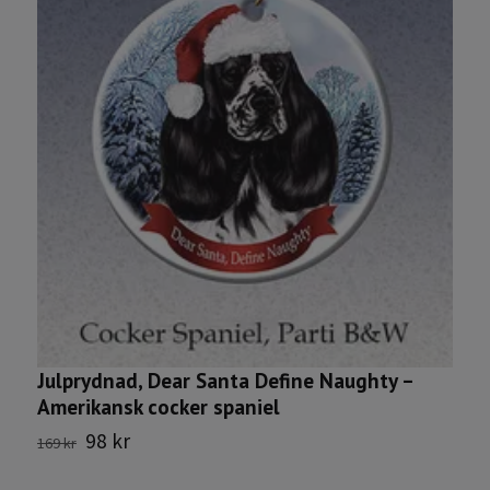
S
Julprydnad, Dear Santa Define Naughty –
1
Amerikansk cocker spaniel
98 kr
169 kr