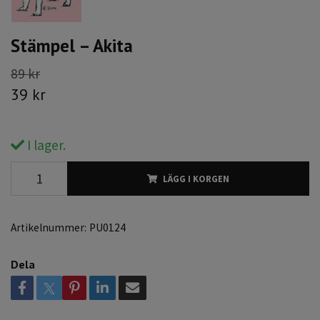
Stämpel – Akita
89 kr
39 kr
I lager.
LÄGG I KORGEN
Artikelnummer:
PU0124
Dela