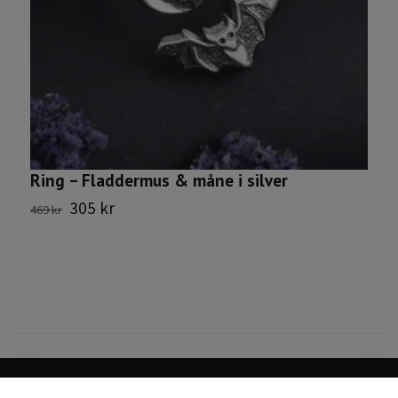
Ring – Fladdermus & måne i silver
305 kr
469 kr