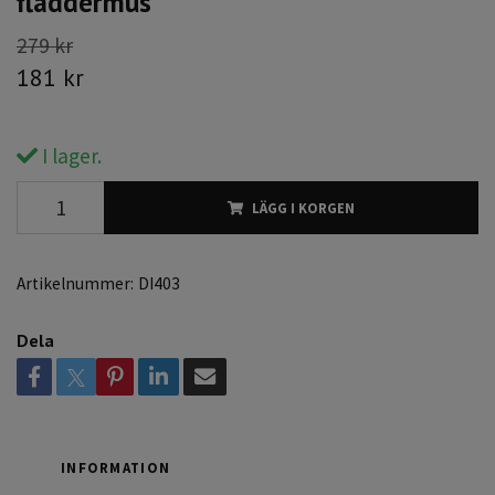
fladdermus
279 kr
181 kr
I lager.
LÄGG I KORGEN
Artikelnummer:
DI403
Dela
INFORMATION