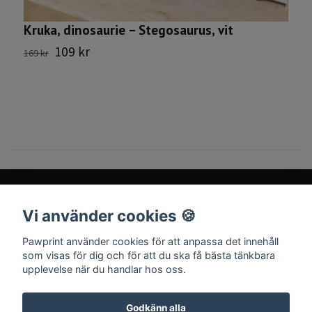
Kruka, dinosaurie – Stegosaurus, vit
K
109 kr
169 kr
4
Vi använder cookies 🍪
Sociala medier
Pawprint använder cookies för att anpassa det innehåll
som visas för dig och för att du ska få bästa tänkbara
upplevelse när du handlar hos oss.
Godkänn alla